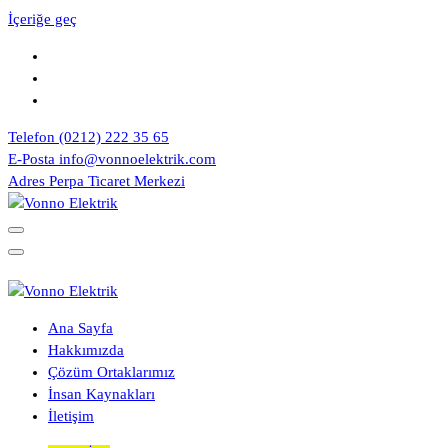
İçeriğe geç
Telefon
(0212) 222 35 65
E-Posta
info@vonnoelektrik.com
Adres
Perpa Ticaret Merkezi
İhtiyacınızın Tam Karşılığı
İhtiyacınızın Tam Karşılığı
Ana Sayfa
Hakkımızda
Çözüm Ortaklarımız
İnsan Kaynakları
İletişim