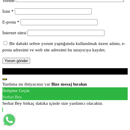
Yorum
İsim
*
E-posta
*
İnternet sitesi
Bir dahaki sefere yorum yaptığımda kullanılmak üzere adımı, e-
posta adresimi ve web site adresimi bu tarayıcıya kaydet.
Telif hakkı © 2026 Vonno Elektrik | Tüm Hakları Saklıdır.
Yardıma mı ihtiyacınız var
Bize mesaj bırakın
İletişime Geçin
Serhat Bey
Serhat Bey birkaç dakika içinde size yardımcı olacaktır.