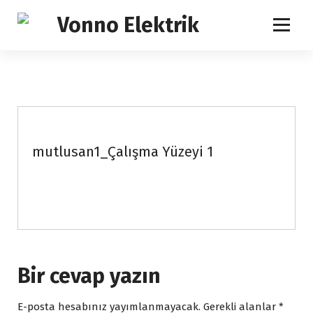
İ
ç
e
İhtiyacınızın Tam Karşılığı
r
i
ğ
e
g
e
ç
mutlusan1_Çalışma Yüzeyi 1
Bir cevap yazın
E-posta hesabınız yayımlanmayacak.
Gerekli alanlar
*