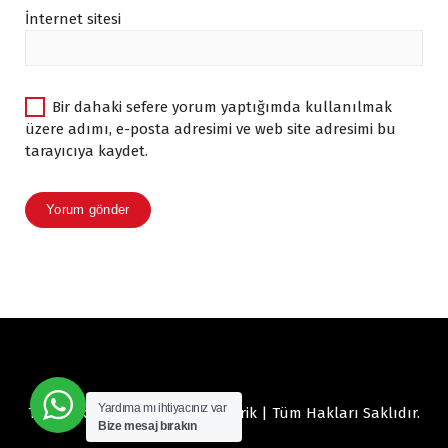
İnternet sitesi
Bir dahaki sefere yorum yaptığımda kullanılmak
üzere adımı, e-posta adresimi ve web site adresimi bu
tarayıcıya kaydet.
Yardıma mı ihtiyacınız var
Telif hakkı © 2026 Vonno Elektrik | Tüm Hakları Saklıdır.
Bize mesaj bırakın