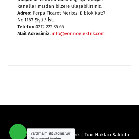
kanallarımızdan bilzere ulaşabilirsiniz.
Adres:
Perpa Ticaret Merkezi B blok Kat:7
No:1167 Şişli / İst.
Telefon:
0212 222 35 65
Mail Adresimiz:
info@vonnoelektrik.com
Yardıma mı ihtiyacınız var
Telif hakkı © 2026 Vonno Elektrik | Tüm Hakları Saklıdır.