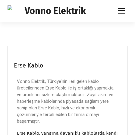
İ
ç
e
İhtiyacınızın Tam Karşılığı
r
i
ğ
e
g
e
ç
Erse Kablo
Vonno Elektrik, Türkiye’nin ileri gelen kablo
üreticilerinden Erse Kablo ile iş ortaklığı yapmakta
ve ürünlerini sizlere ulaştırmaktadır. Zayıf akım ve
haberleşme kablolarında piyasada sağlam yere
sahip olan Erse Kablo, hızlı ve ekonomik
çözümleriyle tercih edilen bir firma olmayı
başarmıştır.
Erse Kablo, yangına dayanıklı kablolarda kendi