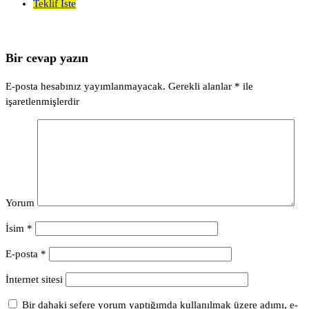
Teklif İste
Bir cevap yazın
E-posta hesabınız yayımlanmayacak.
Gerekli alanlar
*
ile
işaretlenmişlerdir
Yorum
İsim
*
E-posta
*
İnternet sitesi
Bir dahaki sefere yorum yaptığımda kullanılmak üzere adımı, e-