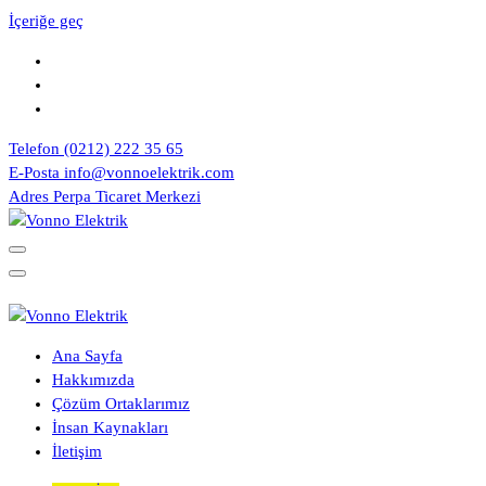
İçeriğe geç
Telefon
(0212) 222 35 65
E-Posta
info@vonnoelektrik.com
Adres
Perpa Ticaret Merkezi
İhtiyacınızın Tam Karşılığı
İhtiyacınızın Tam Karşılığı
Ana Sayfa
Hakkımızda
Çözüm Ortaklarımız
İnsan Kaynakları
İletişim